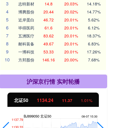
3
志特新材
14.8
20.03%
14.18%
4
博腾股份
20.44
20.02%
14.77%
5
近岸蛋白
46.72
20.01%
5.62%
6
毕得医药
61.6
20.01%
6.12%
7
五洲医疗
83.62
20.01%
18.37%
8
耐科装备
49.67
20.01%
6.83%
9
一博科技
53.33
20.01%
17.26%
10
方邦股份
146.16
20.00%
7.68%
沪深京行情 实时轮播
北证50
1134.24
创
11.37
1.01%