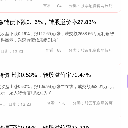
查看：
104
分类：
股票配资官网技巧
森转债下跌0.16%，转股溢价率27.83%
盘下跌0.16%，报117.65元/张，成交额2638.56万元利创智
资料显示，兴森转债信用级别为“....
查看：
88
分类：
股票配资官网技巧
日期：12-23
转债上涨0.53%，转股溢价率70.47%
盘上涨0.53%，报109.96元/张牛在线，成交额998.21万元，
示，龙大转债信用级别为“A+....
沪深300
4694.44
.42%
43.13
0.93%
查看：
170
分类：
股票配资网首页
平台
日期：12-23
转债下跌0.05%，转股溢价率33.31%