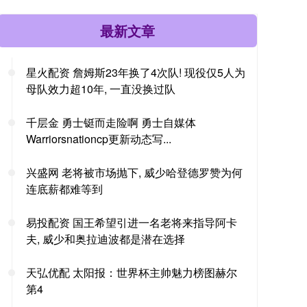
最新文章
星火配资 詹姆斯23年换了4次队! 现役仅5人为
母队效力超10年, 一直没换过队
千层金 勇士铤而走险啊 勇士自媒体
Warriorsnationcp更新动态写...
兴盛网 老将被市场抛下, 威少哈登德罗赞为何
连底薪都难等到
易投配资 国王希望引进一名老将来指导阿卡
夫, 威少和奥拉迪波都是潜在选择
天弘优配 太阳报：世界杯主帅魅力榜图赫尔
第4