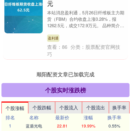
元
本站消息盈利通，5月26日纤维板主力期
货（FBM）合约收盘上涨0.28%，报
1262.5元，成交172.9万元。 品种简介：
纤维板期货是在期货交易所上市交易的
以....
盈利通
查看：
86
分类：
股票配资官网技
巧
顺阳配资文章已加载完成
个股实时涨跌榜
个股跌幅
个股流入
个股流出
换手率
个股涨幅
排名
名称
最新价
涨幅
换手率
1
蓝盾光电
22.81
19.99%
0.55%