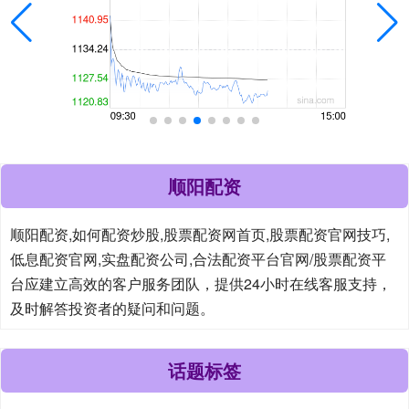
顺阳配资
顺阳配资,如何配资炒股,股票配资网首页,股票配资官网技巧,
低息配资官网,实盘配资公司,合法配资平台官网/股票配资平
台应建立高效的客户服务团队，提供24小时在线客服支持，
及时解答投资者的疑问和问题。
话题标签