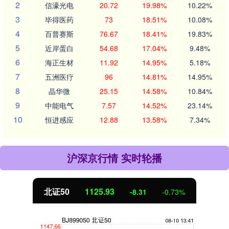
2
信濠光电
20.72
19.98%
10.22%
3
毕得医药
73
18.51%
10.08%
4
百普赛斯
76.67
18.41%
19.83%
5
近岸蛋白
54.68
17.04%
9.48%
6
海正生材
11.92
14.95%
5.18%
7
五洲医疗
96
14.81%
14.95%
8
晶华微
25.15
14.58%
10.84%
9
中能电气
7.57
14.52%
23.14%
10
恒进感应
12.88
13.58%
7.34%
沪深京行情 实时轮播
北证50
1125.94
-8.31
-0.73%