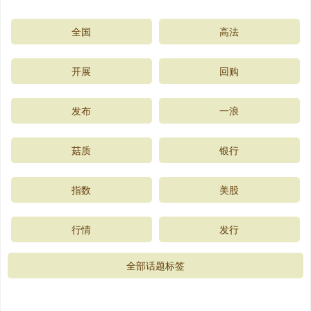
全国
高法
开展
回购
发布
一浪
菇质
银行
指数
美股
行情
发行
全部话题标签