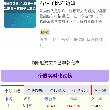
右柱子比左边短
量为价先定涨跌，柱形藏力判虚实，读懂
量能便知行情进退。 在市场波动中，价
格表象常常带有迷惑性，唯有量能不会说
谎。无数实战经验证明，量能变化是资金
最真实的表态，是....
趣操盘
查看：
122
分类：
股票配资官网技
巧
顺阳配资文章已加载完成
个股实时涨跌榜
个股跌幅
个股流入
个股流出
换手率
个股涨幅
排名
名称
最新价
涨幅
换手率
1
N津富
37.49
114.72%
77.46%