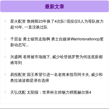
最新文章
星火配资 詹姆斯23年换了4次队! 现役仅5人为母队效力
超10年, 一直没换过队
千层金 勇士铤而走险啊 勇士自媒体Warriorsnationcp更
新动态写...
兴盛网 老将被市场抛下, 威少哈登德罗赞为何连底薪都
难等到
易投配资 国王希望引进一名老将来指导阿卡夫, 威少和
奥拉迪波都是潜在选择
天弘优配 太阳报：世界杯主帅魅力榜图赫尔第4