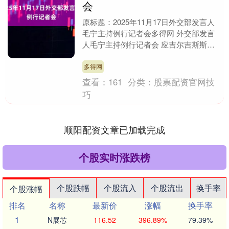
会
原标题：2025年11月17日外交部发言人
毛宁主持例行记者会多得网 外交部发言
人毛宁主持例行记者会 应吉尔吉斯斯坦
外长库鲁巴耶夫、乌兹别克斯坦外长赛义
多夫、塔吉....
多得网
查看：
161
分类：
股票配资官网技
巧
顺阳配资文章已加载完成
个股实时涨跌榜
个股跌幅
个股流入
个股流出
换手率
个股涨幅
排名
名称
最新价
涨幅
换手率
1
N展芯
116.52
396.89%
79.39%