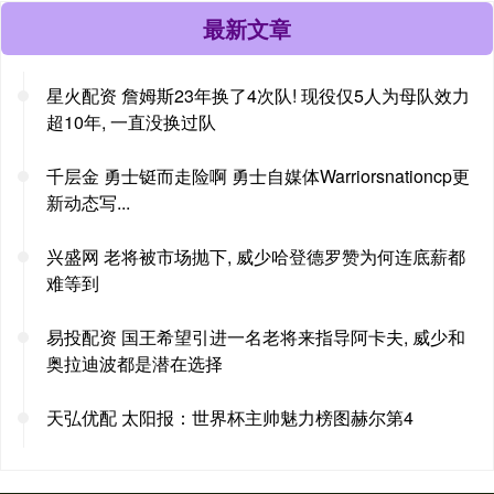
最新文章
星火配资 詹姆斯23年换了4次队! 现役仅5人为母队效力
超10年, 一直没换过队
千层金 勇士铤而走险啊 勇士自媒体Warriorsnationcp更
新动态写...
兴盛网 老将被市场抛下, 威少哈登德罗赞为何连底薪都
难等到
易投配资 国王希望引进一名老将来指导阿卡夫, 威少和
奥拉迪波都是潜在选择
天弘优配 太阳报：世界杯主帅魅力榜图赫尔第4