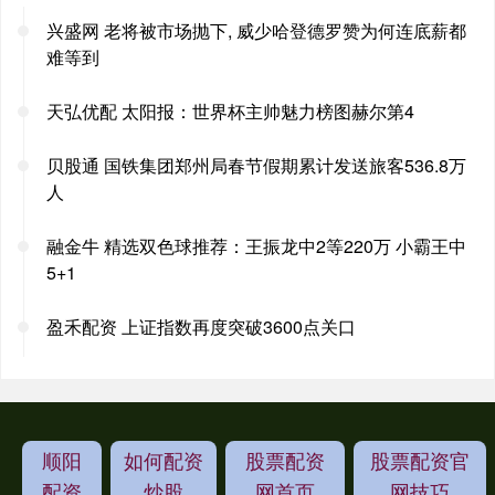
兴盛网 老将被市场抛下, 威少哈登德罗赞为何连底薪都
难等到
天弘优配 太阳报：世界杯主帅魅力榜图赫尔第4
贝股通 国铁集团郑州局春节假期累计发送旅客536.8万
人
融金牛 精选双色球推荐：王振龙中2等220万 小霸王中
5+1
盈禾配资 上证指数再度突破3600点关口
顺阳
如何配资
股票配资
股票配资官
配资
炒股
网首页
网技巧