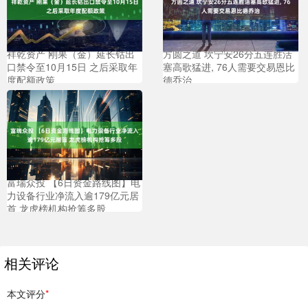
祥乾资产 刚果（金）延长钴出
方圆之道 坎宁安26分五连胜活
口禁令至10月15日 之后采取年
塞高歌猛进, 76人需要交易恩比
度配额政策
德乔治
富瑞众投 【6日资金路线图】电
力设备行业净流入逾179亿元居
首 龙虎榜机构抢筹多股
相关评论
本文评分
*