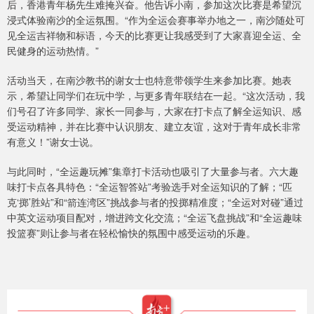
后，香港青年杨先生难掩兴奋。他告诉小南，参加这次比赛是希望沉
浸式体验南沙的全运氛围。“作为全运会赛事举办地之一，南沙随处可
见全运吉祥物和标语，今天的比赛更让我感受到了大家喜迎全运、全
民健身的运动热情。”
活动当天，在南沙教书的谢女士也特意带领学生来参加比赛。她表
示，希望让同学们在玩中学，与更多青年联结在一起。“这次活动，我
们号召了许多同学、家长一同参与，大家在打卡点了解全运知识、感
受运动精神，并在比赛中认识朋友、建立友谊，这对于青年成长非常
有意义！”谢女士说。
与此同时，“全运趣玩摊”集章打卡活动也吸引了大量参与者。六大趣
味打卡点各具特色：“全运智答站”考验选手对全运知识的了解；“匹
克‘掷’胜站”和“箭连湾区”挑战参与者的投掷精准度；“全运对对碰”通过
中英文运动项目配对，增进跨文化交流；“全运飞盘挑战”和“全运趣味
投篮赛”则让参与者在轻松愉快的氛围中感受运动的乐趣。