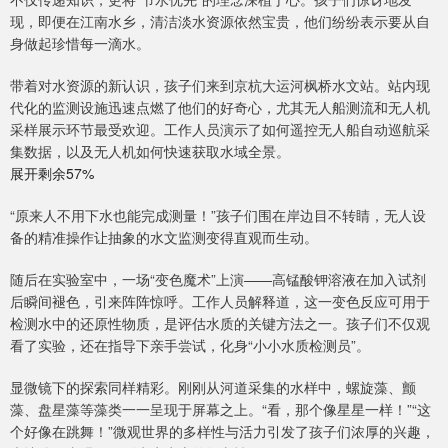
现，即便在江南水乡，清洁淡水资源依然宝贵，他们纷纷表示要从自
身做起珍惜每一滴水。
带着对水资源的新认识，孩子们来到京杭大运河枫桥水文站。站内现
代化的监测设施迅速点燃了他们的好奇心，尤其无人船测流和无人机
采样展示环节最受欢迎。工作人员演示了如何遥控无人船自动巡航采
集数据，以及无人机如何快速获取水域全景。
展开剩余57%
“原来人不用下水也能完成测量！”孩子们围在岸边目不转睛，无人设
备的精准操作让抽象的水文监测变得直观而生动。
随后在实验室中，一场“变色魔术”上演——高锰酸钾溶液在加入试剂
后瞬间褪色，引来阵阵惊呼。工作人员解释道，这一变色反应可用于
检测水中的还原性物质，是评估水质的关键方法之一。孩子们不仅观
看了实验，还在指导下亲手尝试，化身“小小水质检测员”。
显微镜下的探索同样精彩。刚刚从河道采集的水样中，螺旋藻、颤
藻、盘星藻等藻类一一呈现于屏幕之上。“看，那个像星星一样！”“这
个好像在跳舞！”微观世界的多样性与活力引发了孩子们浓厚的兴趣，