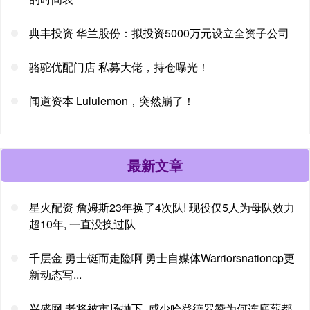
典丰投资 华兰股份：拟投资5000万元设立全资子公司
骆驼优配门店 私募大佬，持仓曝光！
闻道资本 Lululemon，突然崩了！
最新文章
星火配资 詹姆斯23年换了4次队! 现役仅5人为母队效力
超10年, 一直没换过队
千层金 勇士铤而走险啊 勇士自媒体Warriorsnationcp更
新动态写...
兴盛网 老将被市场抛下, 威少哈登德罗赞为何连底薪都