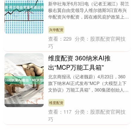
新华社海牙6月3日电（记者王湘江）荷兰
极右翼自由党领导人维尔德斯3日宣布兴
华配资兴华配资，因在难民庇护政策上与
执政联盟内其他政党存在分歧兴华配资，
自由党决定退出....
兴华配资
查看：
229
分类：
股票配资官网技
巧
维度配资 360纳米AI推
出“MCP万能工具箱”
北京商报讯（记者魏蔚）4月23日，360
旗下纳米AI正式发布“MCP（大模型上下
文协议）万能工具箱”，360集团创始人周
鸿祎介绍，万能工具箱基于MCP，已接
入超....
维度配资
查看：
117
分类：
股票配资官网技
巧