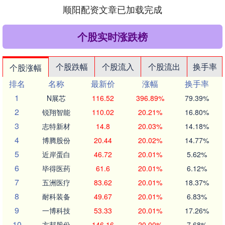
顺阳配资文章已加载完成
个股实时涨跌榜
个股跌幅
个股流入
个股流出
换手率
个股涨幅
排名
名称
最新价
涨幅
换手率
1
N展芯
116.52
396.89%
79.39%
2
锐翔智能
110.02
20.21%
16.80%
3
志特新材
14.8
20.03%
14.18%
4
博腾股份
20.44
20.02%
14.77%
5
近岸蛋白
46.72
20.01%
5.62%
6
毕得医药
61.6
20.01%
6.12%
7
五洲医疗
83.62
20.01%
18.37%
8
耐科装备
49.67
20.01%
6.83%
9
一博科技
53.33
20.01%
17.26%
10
方邦股份
146.16
20.00%
7.68%