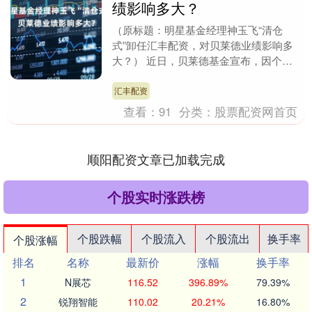
绩影响多大？
（原标题：明星基金经理神玉飞“清仓
式”卸任汇丰配资，对贝莱德业绩影响多
大？） 近日，贝莱德基金宣布，因个人
原因，神玉飞离任贝莱德中国新视野、贝
莱德行业优选的基金....
汇丰配资
查看：
91
分类：
股票配资网首页
顺阳配资文章已加载完成
个股实时涨跌榜
个股跌幅
个股流入
个股流出
换手率
个股涨幅
排名
名称
最新价
涨幅
换手率
1
N展芯
116.52
396.89%
79.39%
2
锐翔智能
110.02
20.21%
16.80%