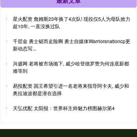
最新文章
星火配资 詹姆斯23年换了4次队! 现役仅5人为母队效力
超10年, 一直没换过队
千层金 勇士铤而走险啊 勇士自媒体Warriorsnationcp更
新动态写...
兴盛网 老将被市场抛下, 威少哈登德罗赞为何连底薪都
难等到
易投配资 国王希望引进一名老将来指导阿卡夫, 威少和
奥拉迪波都是潜在选择
天弘优配 太阳报：世界杯主帅魅力榜图赫尔第4