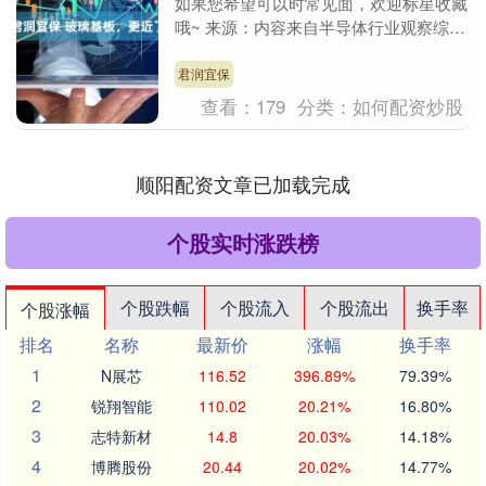
如果您希望可以时常见面，欢迎标星收藏
哦~ 来源：内容来自半导体行业观察综
合，谢谢。 玻璃基板被认为是先进芯片
封装的技术革新....
君润宜保
查看：
179
分类：
如何配资炒股
顺阳配资文章已加载完成
个股实时涨跌榜
个股跌幅
个股流入
个股流出
换手率
个股涨幅
排名
名称
最新价
涨幅
换手率
1
N展芯
116.52
396.89%
79.39%
2
锐翔智能
110.02
20.21%
16.80%
3
志特新材
14.8
20.03%
14.18%
4
博腾股份
20.44
20.02%
14.77%