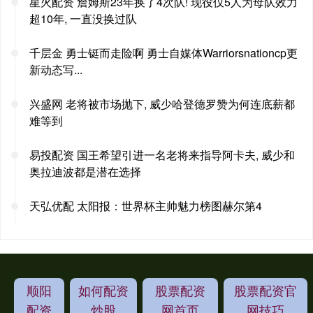
星火配资 詹姆斯23年换了4次队! 现役仅5人为母队效力
超10年, 一直没换过队
千层金 勇士铤而走险啊 勇士自媒体Warriorsnationcp更
新动态写...
兴盛网 老将被市场抛下, 威少哈登德罗赞为何连底薪都
难等到
易投配资 国王希望引进一名老将来指导阿卡夫, 威少和
奥拉迪波都是潜在选择
天弘优配 太阳报：世界杯主帅魅力榜图赫尔第4
顺阳
如何配资
股票配资
股票配资官
配资
炒股
网首页
网技巧