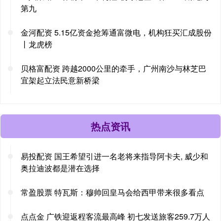
第九
金河配资 5.15亿资金抢筹通富微电，机构狂买汇成股份
丨龙虎榜
贝格富配资 跨越2000公里的牵手，广州南沙与林芝巴
宜架起立法民意新桥梁
热点资讯
易投配资 国王希望引进一名老将来指导阿卡夫, 威少和
奥拉迪波都是潜在选择
常盈股票 特瓦斯：穆帅回皇马会给西甲带来很多看点
点点金 广铁迎返程客流最高峰 初七发送旅客259.7万人