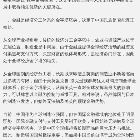
展中取得领先优势的关键所在。
一、金融是经济分工体系的金字塔塔尖，决定了中国民族是否能真正
崛起。
从全球产业视角看，传统的经济分工金字塔中，农业与资源产业位于
底层位置，制造业是中间层。由于金融业提供全球经济活动的融资支
付渠道与支付方式、决定财富的载体与形式，是经济命门所在，因此
处于全球经济金字塔的塔尖。
从全球国别的经济分工看，长期以来即便是英美的制造业不断萎缩而
且影响力有限，但由于美英盎克鲁-撒克逊族群与犹太财阀控制全球金
融体系，位于金字塔塔尖，从而美英一直对全球发挥着最大的影响
力，可以肆意以金融为控制与威慑工具。相对来说，虽然德国与日本
的制造业发达，但始终无法触及美英的顶端金融优势。
当前，中国作为全球制造业强国，但在国际金融领域的地位处于明显
弱势，国际金融支付与支付工具受制于欧美，中国始终无法触及全球
经济金字塔塔尖。这是中国全球崛起将长期面临的巨大压力与挑战。
因此，制造强国固然极端重要，但如果中国当前自满于成为全球制造