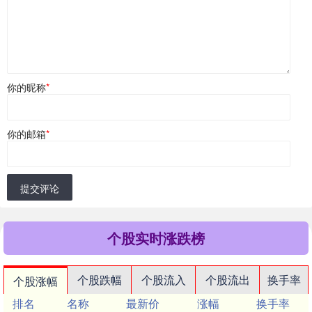
你的昵称
*
你的邮箱
*
提交评论
个股实时涨跌榜
个股跌幅
个股流入
个股流出
换手率
个股涨幅
排名
名称
最新价
涨幅
换手率