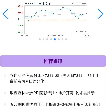
推荐资讯
兴启网 全方位对比《731》和《黑太阳731》，终于明
白前者为何口碑分化！
股查查 [小炮APP]竞彩情报：水户开赛3轮未尝胜绩
五八策略 世界前十：卡梅隆-杨夺冠登上第三 JJ斯鲍列