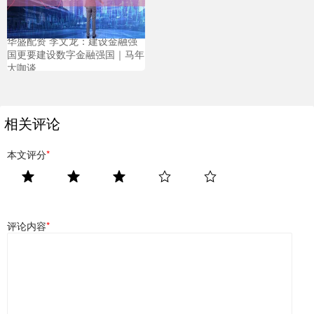
华盛配资 李文龙：建设金融强
国更要建设数字金融强国｜马年
大咖谈
相关评论
本文评分
*
评论内容
*