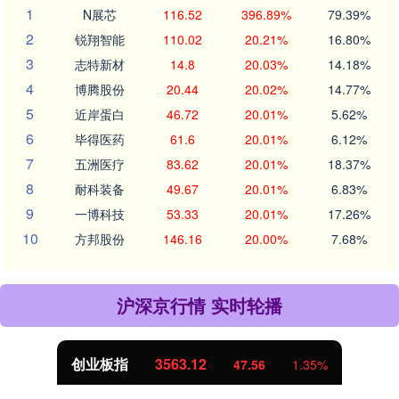
1
N展芯
116.52
396.89%
79.39%
2
锐翔智能
110.02
20.21%
16.80%
3
志特新材
14.8
20.03%
14.18%
4
博腾股份
20.44
20.02%
14.77%
5
近岸蛋白
46.72
20.01%
5.62%
6
毕得医药
61.6
20.01%
6.12%
7
五洲医疗
83.62
20.01%
18.37%
8
耐科装备
49.67
20.01%
6.83%
9
一博科技
53.33
20.01%
17.26%
10
方邦股份
146.16
20.00%
7.68%
沪深京行情 实时轮播
创业板指
3563.12
47.56
1.35%