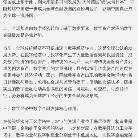
强国或止步于此，则未来最多可能发展为“大号德国”或“大号日本”，可
能封堵中国进一步成为全球金融强国的路径与台阶，影响中国真正成
为全球一流强国。
二、全球加速向数字经济转向，基于数据要素、数字资产对应的数字
金融爆发是必然趋势。
当前，全球传统经济不可逆加速向数字经济转向，这是全球公认的发
展大势。在数字经济中，数字化产生了大量数据要素与数据资源，成
为数字经济的核心资产，与传统的不动产、动产与传统金融资产并列
成为四大资产。数字资产的大量涌现，且在以快于传统资产的速度在
积累并参与经济活动，因此，围绕数字资产出现的数字金融活动也将
日趋活跃与爆发，包括在合规与监管前提下，借助区块链技术，链接
实业的数字金融活动具备高度的可信、可流动、可交易、可溯源特
征，势必将成为全球数字经济的主要金融表现形式。
三、数字经济中数字金融发挥核心作用。
在传统经济分工金字塔中，农业与资源产业位于底层位置，制造业是
中间层，金融处于金字塔的塔尖。与之相对应，在数字经济分工金字
塔中，数字农业与数字制造业分别处于中低层地位，而数字金融无疑