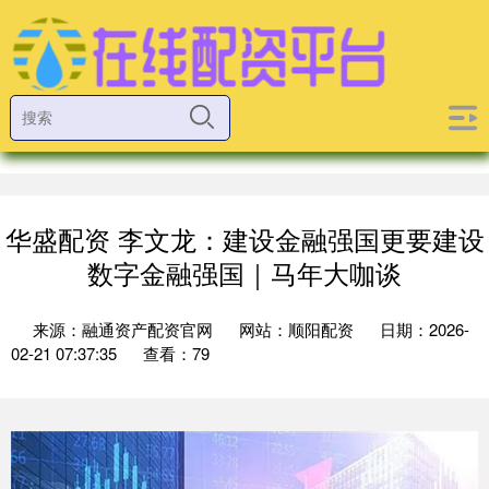
华盛配资 李文龙：建设金融强国更要建设
数字金融强国｜马年大咖谈
来源：融通资产配资官网
网站：顺阳配资
日期：2026-
02-21 07:37:35
查看：79