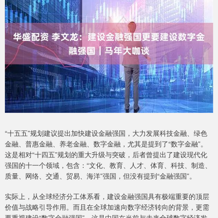
“十五五”规划建议提出加快建设金融强国，大力发展科技金融、绿色
金融、普惠金融、养老金融、数字金融，尤其是提到了“数字金融”。
这是相对“十四五”规划的重大升级与突破，后者曾提出了建设现代化
强国的十一个领域，包含：“文化、教育、人才、体育、科技、制造、
质量、网络、交通、贸易、海洋”强国，但没有提到“金融强国”。
实际上，从全球经济分工体系看，建设金融强国具有极端重要的顶层
价值与战略引导作用。而且在全球加速向数字经济转向的背景，更需
要重视建设“数字金融强国”，这是中国在当前与未来全球数字经济发